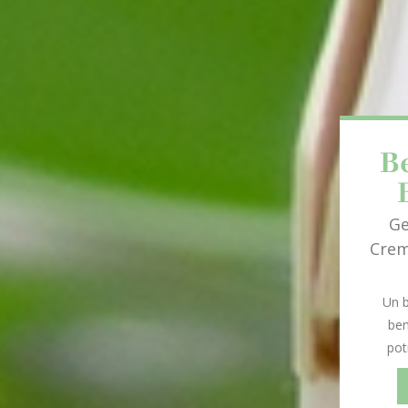
B
Ge
Crem
Un b
ben
pot