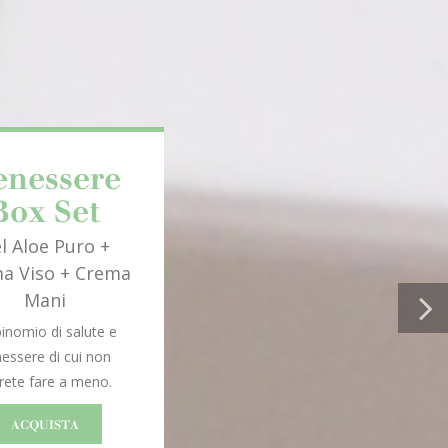
enessere
Box Set
l Aloe Puro +
a Viso + Crema
Mani
inomio di salute e
essere di cui non
rete fare a meno.
ACQUISTA